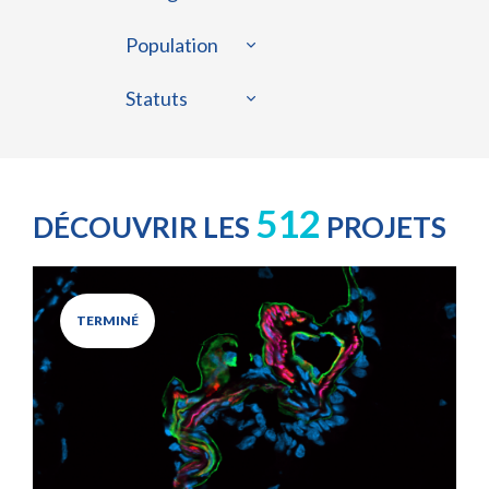
Population
Statuts
512
DÉCOUVRIR LES
PROJETS
TERMINÉ