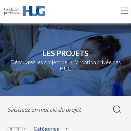
Aller
au
contenu
principal
LES PROJETS
Découvrez les projets de la Fondation privée des
HUG
Rechercher
Saisissez
dans
un
les
mot
projets
clé
du
Catégories
FILTRER :
projet