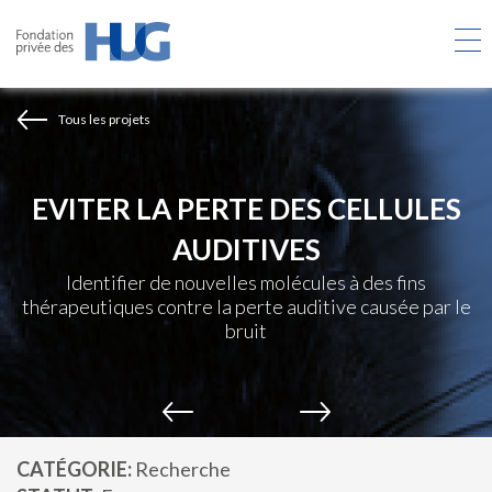
Aller
au
contenu
principal
Tous les projets
EVITER LA PERTE DES CELLULES
AUDITIVES
Identifier de nouvelles molécules à des fins
thérapeutiques contre la perte auditive causée par le
bruit
CATÉGORIE
Recherche