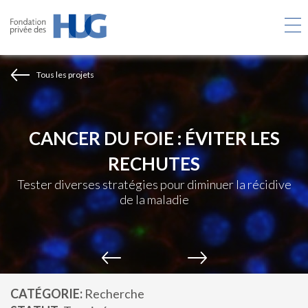
Aller
au
contenu
principal
Tous les projets
CANCER DU FOIE : ÉVITER LES
RECHUTES
Tester diverses stratégies pour diminuer la récidive
de la maladie
CATÉGORIE
Recherche