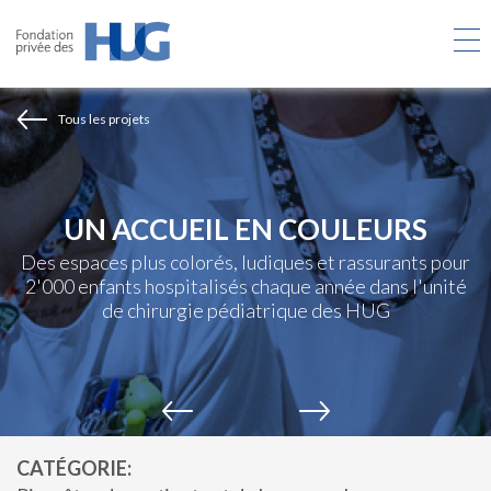
Aller
au
contenu
principal
Tous les projets
UN ACCUEIL EN COULEURS
Des espaces plus colorés, ludiques et rassurants pour
2'000 enfants hospitalisés chaque année dans l'unité
de chirurgie pédiatrique des HUG
CATÉGORIE