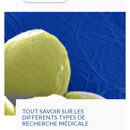
TEDDY®,
UN
OURSON
SOURIANT
POUR
DISSIMULER
LA
POCHE
DE
PERFUSION
TOUT SAVOIR SUR LES
DIFFÉRENTS TYPES DE
RECHERCHE MÉDICALE