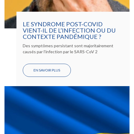
LE SYNDROME POST-COVID
VIENT-IL DE L’INFECTION OU DU
CONTEXTE PANDÉMIQUE ?
Des symptômes persistant sont majoritairement
causés par l’infection par le SARS-CoV 2
EN SAVOIR PLUS
SUR
LE
SYNDROME
POST-
COVID
VIENT-
IL
DE
L’INFECTION
OU
DU
CONTEXTE
PANDÉMIQUE
?