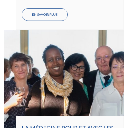
EN SAVOIR PLUS
SUR
PRIX
PFIZER
DE
LA
RECHERCHE
2022
AU
DR
DAVID
LEGOUIS
LA MÉDECINE POUR ET AVEC LES