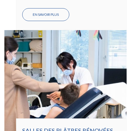
EN SAVOIR PLUS
SUR
RETOUR
À
DOMICILE
RÉUSSI
APRÈS
UNE
GREFFE
DE
MOELLE
SALLES DES PLÂTRES RÉNOVÉES