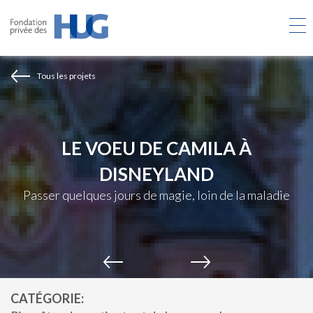
Aller
au
contenu
principal
Tous les projets
LE VOEU DE CAMILA À
DISNEYLAND
Passer quelques jours de magie, loin de la maladie
CATÉGORIE