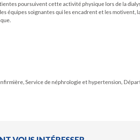
tientes poursuivent cette activité physique lors de la dialys
des équipes soignantes qui les encadrent et les motivent, l
ique.
Infirmière, Service de néphrologie et hypertension, Dép
ENT VOUS INTÉRESSER