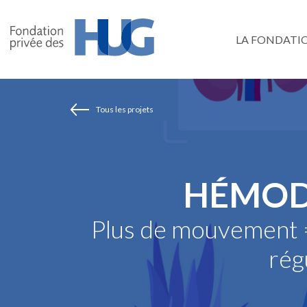
Aller
au
LA FONDATI
contenu
principal
Tous les projets
HÉMODI
Plus de mouvement = 
rég