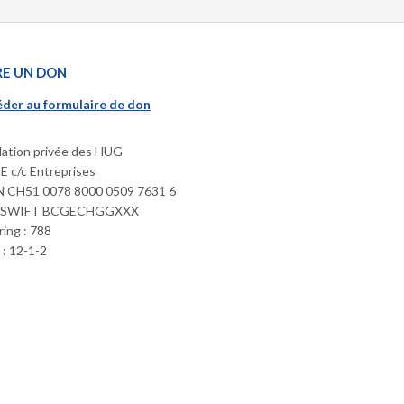
RE UN DON
der au formulaire de don
ation privée des HUG
 c/c Entreprises
 CH51 0078 8000 0509 7631 6
/SWIFT BCGECHGGXXX
ring : 788
: 12-1-2