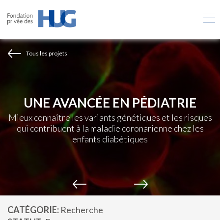
Aller
au
contenu
principal
Tous les projets
UNE AVANCÉE EN PÉDIATRIE
Mieux connaître les variants génétiques et les risques
qui contribuent à la maladie coronarienne chez les
enfants diabétiques
CATÉGORIE
Recherche