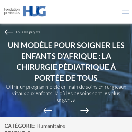
Aller
au
contenu
principal
Tous les projets
UN MODÈLE POUR SOIGNER LES
ENFANTS D’AFRIQUE : LA
CHIRURGIE PÉDIATRIQUE À
PORTÉE DE TOUS
Offrir un programme clé en main de soins chirurgicaux
vitaux aux enfants, là où les besoins sont les plus
urgents
CATÉGORIE
Humanitaire