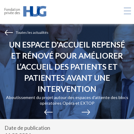
Aller
au
contenu
principal
Toutes les actualités
UN ESPACE D'ACCUEIL REPENSÉ
ET RÉNOVÉ POUR AMÉLIORER
L’ACCUEIL DES PATIENTS ET
PATIENTES AVANT UNE
INTERVENTION
Aboutissement du projet autour des espaces d'attente des blocs
opératoires Opéra et EXTOP
Date de publication