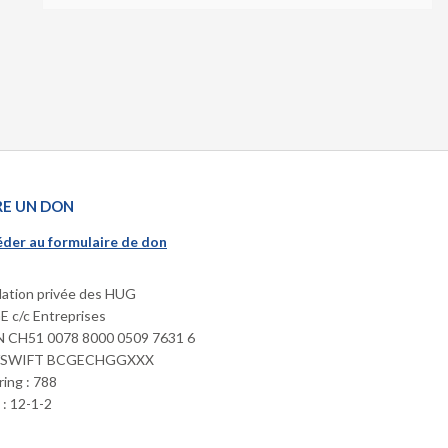
RE UN DON
der au formulaire de don
ation privée des HUG
 c/c Entreprises
 CH51 0078 8000 0509 7631 6
/SWIFT BCGECHGGXXX
ring : 788
: 12-1-2