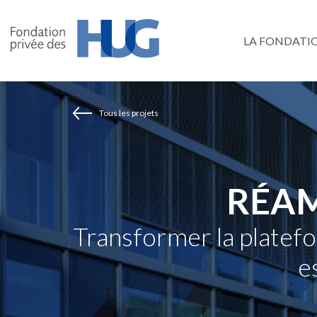
Aller
au
LA FONDATI
contenu
principal
Tous les projets
RÉAM
Transformer la platefo
e