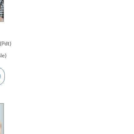
(Pdt)
le)