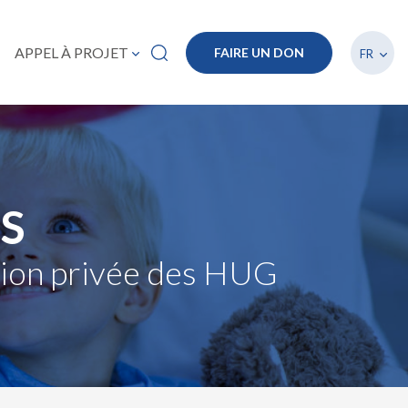
Lister
APPEL À PROJET
FAIRE UN DON
FR
S
ation privée des HUG