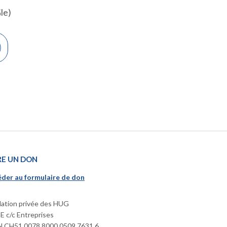
le)
RE UN DON
der au formulaire de don
ation privée des HUG
 c/c Entreprises
 CH51 0078 8000 0509 7631 6