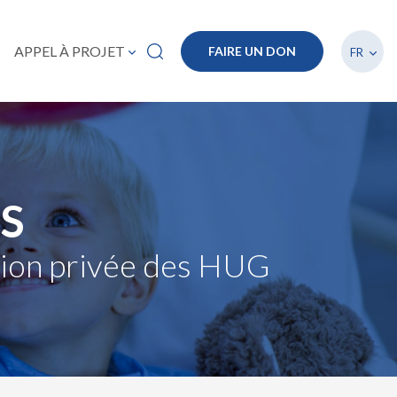
Lister
APPEL À PROJET
FAIRE UN DON
FR
S
ation privée des HUG