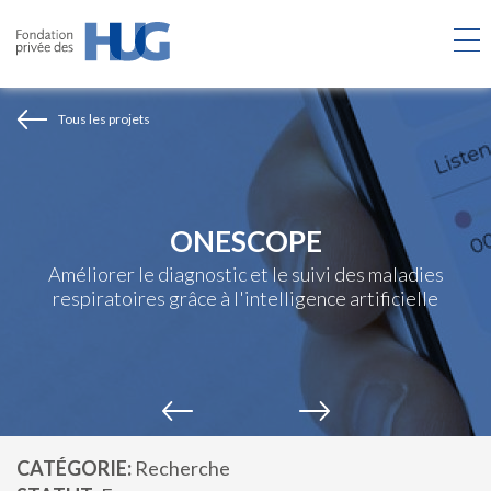
Aller
au
contenu
principal
Tous les projets
ONESCOPE
Améliorer le diagnostic et le suivi des maladies
respiratoires grâce à l'intelligence artificielle
CATÉGORIE
Recherche