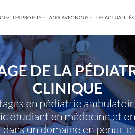
ON
LES PROJETS
AGIR AVEC NOUS
LES ACTUALITÉS
GE DE LA PÉDIATR
CLINIQUE
ages en pédiatrie ambulatoi
ic étudiant en médecine et e
dans un domaine en pénurie