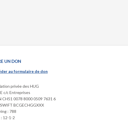
RE UN DON
der au formulaire de don
ation privée des HUG
 c/c Entreprises
 CH51 0078 8000 0509 7631 6
/SWIFT BCGECHGGXXX
ring : 788
: 12-1-2