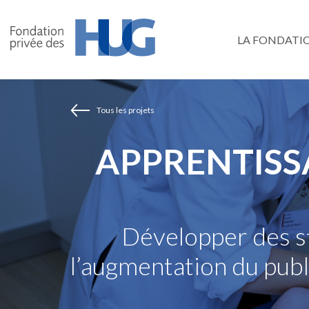
Aller
au
LA FONDATI
contenu
principal
Tous les projets
APPRENTISSA
Développer des st
l’augmentation du publ