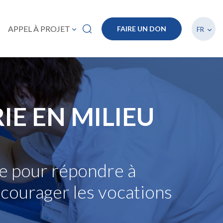
Lister
APPEL À PROJET
FAIRE UN DON
FR
IE EN MILIEU
re pour répondre à
ncourager les vocations