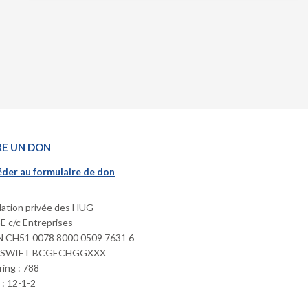
RE UN DON
der au formulaire de don
ation privée des HUG
 c/c Entreprises
 CH51 0078 8000 0509 7631 6
/SWIFT BCGECHGGXXX
ring : 788
: 12-1-2