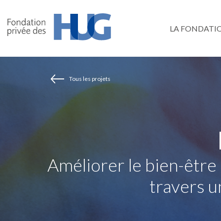
Aller
au
LA FONDATI
contenu
principal
Tous les projets
Améliorer le bien-être
travers u