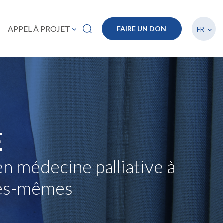
Lister
APPEL À PROJET
FAIRE UN DON
FR
E
n médecine palliative à
lles-mêmes