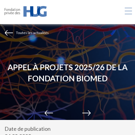
Aller
au
contenu
principal
Toutes les actualités
APPEL À PROJETS 2025/26 DE LA
FONDATION BIOMED
Date de publication