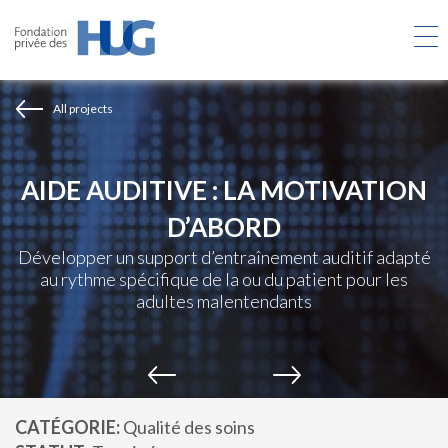
Skip
to
main
content
All projects
AIDE AUDITIVE : LA MOTIVATION
D’ABORD
Développer un support d’entraînement auditif adapté
au rythme spécifique de la ou du patient pour les
adultes malentendants
CATÉGORIE
Qualité des soins