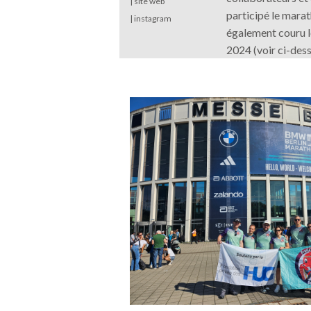
|
site web
participé le mara
|
instagram
également couru 
2024 (voir ci-dess