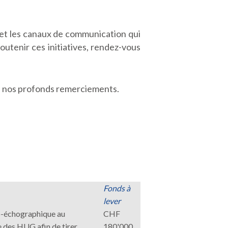
e et les canaux de communication qui
outenir ces initiatives, rendez-vous
nt, nos profonds remerciements.
Fonds à
lever
o-échographique au
CHF
te des HUG
afin de tirer
180'000