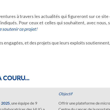
ventures à travers les actualités qui figureront sur ce sit
'indiqués. Pour ceux et celles qui souhaitent, avec nous, s
e soutenir ce projet!
ives engagées, et des projets que leurs exploits soutienne
À COURU...
Objectif
 2025
, une équipe de 9
Offrir une plateforme de micr
 collaboratrices des HUG a
Centre du cancer de la prosta