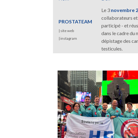
Le 3
novembre 
collaborateurs e
PROSTATEAM
participé - et réu
|
site web
dans le cadre du 
|
instagram
dépistage des can
testicules.