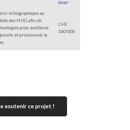
lever
micro-échographique au
ostate des HUG
afin de
CHF
echnologies pour améliorer
180'000
gnostic et promouvoir la
ue.
e soutenir ce projet !