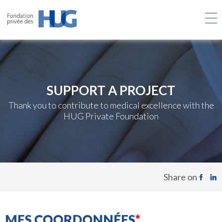
Skip
to
main
content
SUPPORT A PROJECT
Thank you to contribute to medical excellence with the
HUG Private Foundation
Share on
MES COORDONNÉES