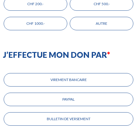
votre
CHF 200.-
CHF 500.-
don
CHF 1000.-
AUTRE
J’EFFECTUE MON DON PAR
Choisissez
votre
VIREMENT BANCAIRE
mode
de
paiement
PAYPAL
BULLETIN DE VERSEMENT