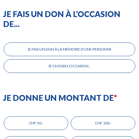
JE FAIS UN DON À L’OCCASION
DE...
Je
fais
JE FAIS UN DON À LA MÉMOIRE D’UNE PERSONNE
un
don
à
JE CHOISIS L’OCCASION...
l’occasion
de...
JE DONNE UN MONTANT DE
Choisissez
le
CHF 50.-
CHF 100.-
montant
de